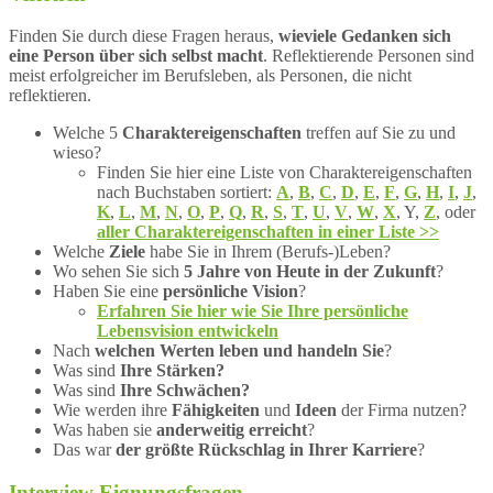
Finden Sie durch diese Fragen heraus,
wieviele Gedanken sich
eine Person über sich selbst macht
. Reflektierende Personen sind
meist erfolgreicher im Berufsleben, als Personen, die nicht
reflektieren.
Welche 5
Charaktereigenschaften
treffen auf Sie zu und
wieso?
Finden Sie hier eine Liste von Charaktereigenschaften
nach Buchstaben sortiert:
A
,
B
,
C
,
D
,
E
,
F
,
G
,
H
,
I
,
J
,
K
,
L
,
M
,
N
,
O
,
P
,
Q
,
R
,
S
,
T
,
U
,
V
,
W
,
X
, Y,
Z
, oder
aller Charaktereigenschaften in einer Liste >>
Welche
Ziele
habe Sie in Ihrem (Berufs-)Leben?
Wo sehen Sie sich
5 Jahre von Heute in der Zukunft
?
Haben Sie eine
persönliche Vision
?
Erfahren Sie hier wie Sie Ihre persönliche
Lebensvision entwickeln
Nach
welchen Werten leben und handeln Sie
?
Was sind
Ihre Stärken?
Was sind
Ihre Schwächen?
Wie werden ihre
Fähigkeiten
und
Ideen
der Firma nutzen?
Was haben sie
anderweitig erreicht
?
Das war
der größte Rückschlag in Ihrer Karriere
?
Interview Eignungsfragen