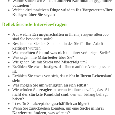
Warum sollten wir Sie
den anderen Kandidaten gegenüber
vorziehen
?
Welche
drei positiven Dinge würden Ihr Vorgesetzter/Ihre
Kollegen über Sie sagen
?
Reflektierende Interviewfragen
Auf welche
Errungenschaften
in Ihrem jetzigen/ alten Job
sind Sie besonders stolz?
Beschreiben Sie eine Situation, in der Sie für Ihre Arbeit
kritisiert
wurden.
Was
mochten Sie und was nicht
an ihrer vorherigen Stelle?
Was sagen ihre
Mitarbeiter
über Sie?
Wie gehen Sie mit
Stress
und
Misserfolg
um?
Erzählen Sie etwas
lustiges
, das ihnen auf der Arbeit passiert
ist.
Erzählen Sie etwas von sich, das
nicht in Ihrem Lebenslauf
steht
.
Was
mögen Sie am wenigsten an sich selbst
?
Wie würden Sie
reagieren
, wenn ich ihnen erzähle, dass
Sie
nicht der stärkste Kandidat sind
, den wir bislang befragt
haben?
Ist es für Sie akzeptabel
geschäftlich zu lügen
?
Wenn Sie zurückgehen könnten, um eine
Sache in ihrer
Karriere zu ändern
, was wäre es?