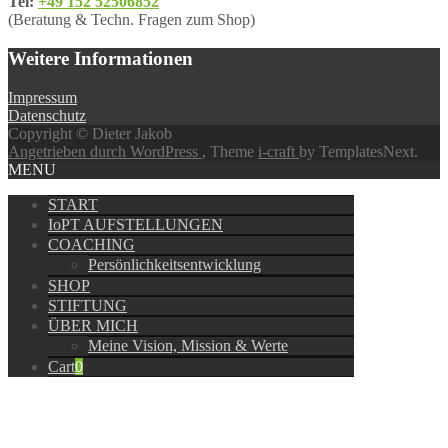
Tel:
+49 152 52506852
(Beratung & Techn. Fragen zum Shop)
Weitere Informationen
Impressum
Datenschutz
Copyright © Dieter Jakob
Angetrieben durch WordPress
, Theme
i-craft
by TemplatesNext.
MENU
START
IoPT AUFSTELLUNGEN
COACHING
Persönlichkeitsentwicklung
SHOP
STIFTUNG
ÜBER MICH
Meine Vision, Mission & Werte
Cart
0