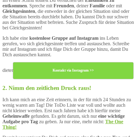
Im ersten Schritt solltest Du versuchen der
Einsamkeit zu
entkommen
. Spreche mit
Freunden
, deiner
Familie
oder mit
Gleichgesinnten
, die entweder in der gleichen Situation sind oder
die Situation bereits durchlebt haben. Du kannst Dich nur schwer
aus der Situation selbst befreien. Suche Zuspruch für deine Situation
bei Gleichgesinnten!
Ich habe eine
kostenlose Gruppe auf Instagram
ins Leben
gerufen, wo sich gleichgesinnte treffen und austauschen. Schreibe
mir auf Instagram und ich füge Dich der Gruppe hinzu, damit Du
Dich austauschen kannst.
dieter
Kontakt via Instagram >>
2. Nimm den zeitlichen Druck raus!
Ich kann mich an eine Zeit erinnern, in der für mich 24 Stunden zu
wenig waren am Tag! Die ToDo Liste war voll und wollte auch
nicht kleiner werden. Erst nach Jahren habe ich hierfür meine
Geheimwaffe
gefunden. Es geht darum, sich nur
eine wichtige
Aufgabe pro Tag
zu geben. Ja nur eine, mehr nicht:
The One
Thing!