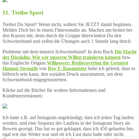
11. Treibe Sport
Treibst Du Sport? Wenn nicht, solltest Sie JETZT damit beginnen.
Melden Dich bei in einem Fitnessstudio an. Machen am besten bei
den Kursen mit, denn durch die Gruppe überwindest Du den
Schweinehund und zeihst die Übungen auch 1 Stunde lang durch.
Probleme mit dem inneren Schweinehund? In dem Buch
Die Macht
der Disziplin: Wie wir unseren Willen trainieren können
bzw.
das Englische Origian
Willpower: Rediscovering the Greatest
Human Strength
von
Roy F. Baumeister
habe ich gelernt, dass es
hilfreich sein kann, den sozialen Druck auszunutzen, um dem
Schweinehund entgegenzutreten.
Klicke auf die Bücher für weitere Informationen und
Kundenrezensionen:
Ich hatte z.B. auf Instagram angekündigt, dass ich jeden Tag laufen
werden, und eine Sequenz des Laufens in der Instagram Story als
Beweis gezeigt. Das hat so gut geklappt, dass ich 450 gelaufen bin,
egal wie das Wetter war und ob ich Lust dazu hatte oder nicht.