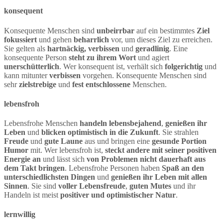
konsequent
Konsequente Menschen sind
unbeirrbar
auf ein bestimmtes
Ziel
fokussiert
und gehen
beharrlich
vor, um dieses Ziel zu erreichen.
Sie gelten als
hartnäckig, verbissen
und
geradlinig
. Eine
konsequente Person
steht zu ihrem Wort
und agiert
unerschütterlich
. Wer konsequent ist, verhält sich
folgerichtig
und
kann mitunter
verbissen
vorgehen. Konsequente Menschen sind
sehr
zielstrebige
und
fest entschlossene
Menschen.
lebensfroh
Lebensfrohe Menschen
handeln lebensbejahend
,
genießen ihr
Leben
und
blicken optimistisch in die Zukunft
. Sie strahlen
Freude
und
gute Laune
aus und bringen eine
gesunde Portion
Humor
mit. Wer lebensfroh ist,
steckt andere mit seiner positiven
Energie an
und lässt sich
von Problemen nicht dauerhaft aus
dem Takt bringen
. Lebensfrohe Personen haben
Spaß an den
unterschiedlichsten Dingen
und
genießen ihr Leben mit allen
Sinnen
. Sie sind
voller Lebensfreude
,
guten Mutes
und ihr
Handeln ist meist
positiver und optimistischer Natur
.
lernwillig