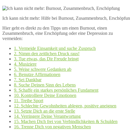
Ich kann nicht mehr: Hilfe bei Burnout, Zusammenbruch, Erschöpfun
Hier geht es direkt zu den Tipps um einen Burnout, einen
Zusammenbruch, eine Erschöpfung oder eine Depression zu
vermeiden:
1. Vermeide Einsamkeit und suche Zuspruch
2. Nimm den zeitlichen Druck raus!
3. Tue etwas, das Dir Freude bringt
4. Musiziere
5. Weise schwere Gedanken ab
6. Benutze Affirmationen
7. Sei Dankbar
8. Suche Deinen Sinn des Lebens
9. Schaffe ein starkes persönliches Fundament
10. Kontrolliere Deine Emotionen
11. Treibe Sport
12. Schlechte Gewohnheiten ablegen, positive aneignen
13. Setzte Dich an die erste Stelle
14. Verringere Deine Verantwortung
15. Machen Dich frei von Verbindlichkeiten & Schulden
16. Trenne Dich von negativen Menschen