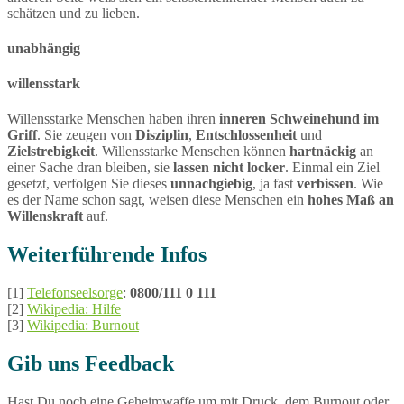
schätzen und zu lieben.
unabhängig
willensstark
Willensstarke Menschen haben ihren
inneren Schweinehund im
Griff
. Sie zeugen von
Disziplin
,
Entschlossenheit
und
Zielstrebigkeit
. Willensstarke Menschen können
hartnäckig
an
einer Sache dran bleiben, sie
lassen nicht locker
. Einmal ein Ziel
gesetzt, verfolgen Sie dieses
unnachgiebig
, ja fast
verbissen
. Wie
es der Name schon sagt, weisen diese Menschen ein
hohes Maß an
Willenskraft
auf.
Weiterführende Infos
[1]
Telefonseelsorge
:
0800/111 0 111
[2]
Wikipedia: Hilfe
[3]
Wikipedia: Burnout
Gib uns Feedback
Hast Du noch eine Geheimwaffe um mit Druck, dem Burnout oder