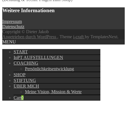
Weitere Informationen
Impressum
Datenschutz
Copyright © Dieter Jakob
Angetrieben durch WordPress
, Theme
i-craft
by TemplatesNext.
MENU
START
IoPT AUFSTELLUNGEN
COACHING
Persönlichkeitsentwicklung
SHOP
STIFTUNG
ÜBER MICH
Meine Vision, Mission & Werte
Cart
0