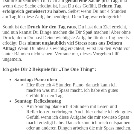
Damit konzentrierst Du Dich auf
genau eine Sache pro Tag
, und
wenn diese Sache erledigt ist, hast Du das Gefühl,
Deinen Tag
erfolgreich gemeistert zu haben
. Selbst wenn Du nur 4 Stunden
am Tag für diese Aufgabe benötigst, Dein Tag war erfolgreich!
Somit ist der
Druck für den Tag raus
, Du hast dein Ziel erreicht,
und nun kannst Du Dinge machen die Dir Spaß machen! Aber ohne
Druck, denn Du hast Deine wichtigste Aufgabe für den Tag bereits
erledigt. Das
nimmt unglaublich viel Stress raus aus Deinem
Alltag
! Wenn Du alles als wichtig erachtest, wirst Du den Wald vor
lauter Bäumen nicht sehen. Vertraue mir, dieses Vorgehen hilft
ungemein.
Ich gebe Dir 2 Beispiele für „The One Thing“:
Samstag: Piano üben
Hier über ich 4 Stunden Piano, danach kann ich
machen was mir Spass macht, ich habe ein gutes
Gefühl für den Tag.
Sonntag: Reflexionstag
Am Sonntag plane ich 4 Stunden mit Lesen und
Reflexion zu verbringen. Auch hier erhalte ich ein gutes
Gefühl wenn ich diese Aufgabe die mir sowieso Spass
macht erledigt habe. Danach kann ich mich entspannen
oder an anderen Dingen arbeiten die mir Spass machen.