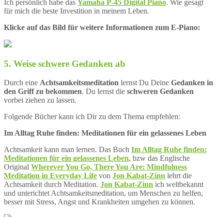
Ich persönlich habe das
Yamaha P-45 Digital Piano
. Wie gesagt
für mich die beste Investition in meinem Leben.
Klicke auf das Bild für weitere Informationen zum E-Piano:
5. Weise schwere Gedanken ab
Durch eine
Achtsamkeitsmeditation
lernst Du Deine
Gedanken in
den Griff zu bekommen
. Du lernst die
schweren Gedanken
vorbei ziehen zu lassen.
Folgende Bücher kann ich Dir zu dem Thema empfehlen:
Im Alltag Ruhe finden: Meditationen für ein gelassenes Leben
Achtsamkeit kann man lernen. Das Buch
Im Alltag Ruhe finden:
Meditationen für ein gelassenes Leben
, bzw das Englische
Original
Wherever You Go, There You Are: Mindfulness
Meditation in Everyday Life
von
Jon Kabat-Zinn
lehrt die
Achtsamkeit durch Meditation.
Jon Kabat-Zinn
ich weltbekannt
und unterichtet Achtsamkeitsmeditation, um Menschen zu helfen,
besser mit Stress, Angst und Krankheiten umgehen zu können.