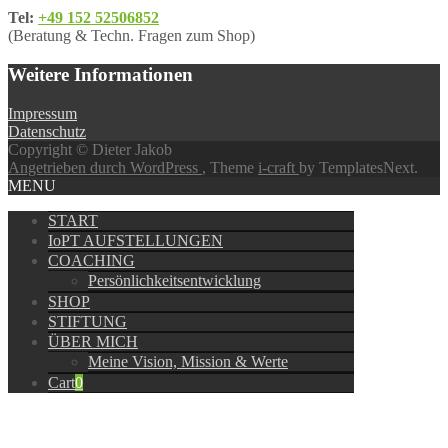
Tel:
+49 152 52506852
(Beratung & Techn. Fragen zum Shop)
Weitere Informationen
Impressum
Datenschutz
Copyright © Dieter Jakob
Angetrieben durch WordPress
, Theme
i-craft
by TemplatesNext.
MENU
START
IoPT AUFSTELLUNGEN
COACHING
Persönlichkeitsentwicklung
SHOP
STIFTUNG
ÜBER MICH
Meine Vision, Mission & Werte
Cart
0