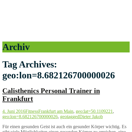
Archiv
Tag Archives:
geo:lon=8.682126700000026
Calisthenics Personal Trainer in
Frankfurt
4. Juni 2016
Fitness
Frankfurt am Main
,
geo:lat=50.1109221
,
geo:lon=8.682126700000026
,
geotagged
Dieter Jakob
Für einen gesunden Geist ist auch ein gesunder Körper wichtig. Es
gibt viele Möglichkeiten einen gesunden Körper zu erreichen, eine