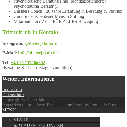
Psychologische Beratung (inkl. Identitätsorientierter
Psychotrauma-Beratung)
Business Coach - 20 Jahre Erfahrung in Beratung & Vertrieb
Curator der Abenteuer Mensch Stiftung
Mitgründer der ZEIT FÜR ALLES Bewegung
Tritt mit mir in Kontakt
Instagram:
@dieterjakob.de
E-Mail:
info@dieterjakob.de
Tel:
+49 152 52506852
(Beratung & Techn. Fragen zum Shop)
Weitere Informationen
Impressum
Datenschutz
Copyright © Dieter Jakob
Angetrieben durch WordPress
, Theme
i-craft
by TemplatesNext.
MENU
START
IoPT AUFSTELLUNGEN