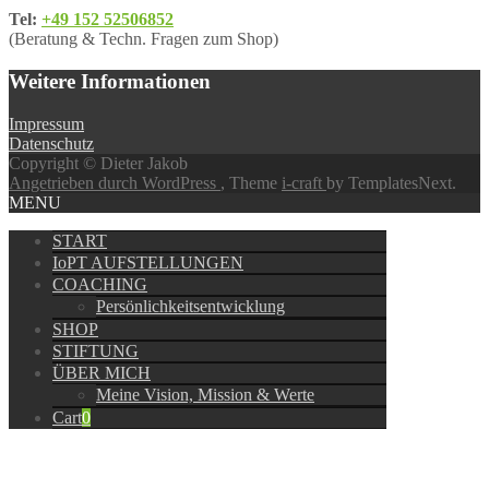
Tel:
+49 152 52506852
(Beratung & Techn. Fragen zum Shop)
Weitere Informationen
Impressum
Datenschutz
Copyright © Dieter Jakob
Angetrieben durch WordPress
, Theme
i-craft
by TemplatesNext.
MENU
START
IoPT AUFSTELLUNGEN
COACHING
Persönlichkeitsentwicklung
SHOP
STIFTUNG
ÜBER MICH
Meine Vision, Mission & Werte
Cart
0