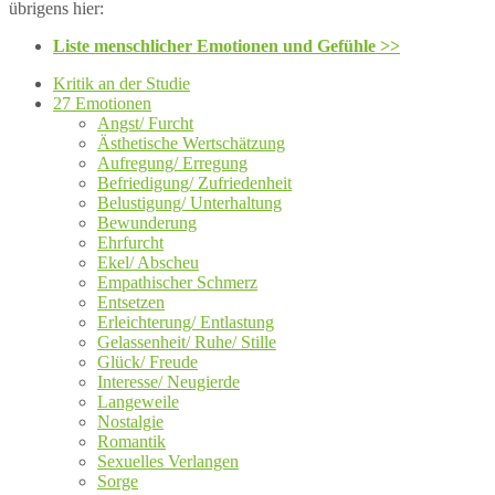
übrigens hier:
Liste menschlicher Emotionen und Gefühle >>
Kritik an der Studie
27 Emotionen
Angst/ Furcht
Ästhetische Wertschätzung
Aufregung/ Erregung
Befriedigung/ Zufriedenheit
Belustigung/ Unterhaltung
Bewunderung
Ehrfurcht
Ekel/ Abscheu
Empathischer Schmerz
Entsetzen
Erleichterung/ Entlastung
Gelassenheit/ Ruhe/ Stille
Glück/ Freude
Interesse/ Neugierde
Langeweile
Nostalgie
Romantik
Sexuelles Verlangen
Sorge