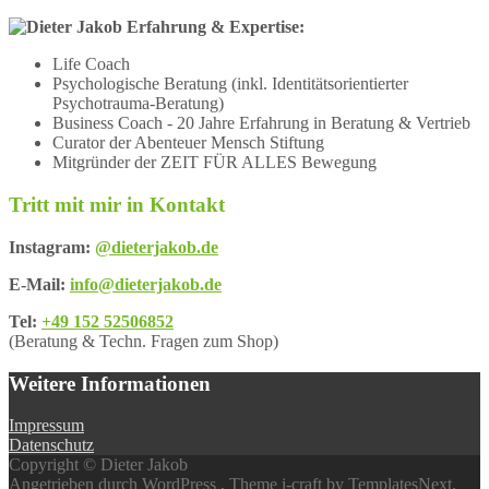
Erfahrung & Expertise:
Life Coach
Psychologische Beratung (inkl. Identitätsorientierter
Psychotrauma-Beratung)
Business Coach - 20 Jahre Erfahrung in Beratung & Vertrieb
Curator der Abenteuer Mensch Stiftung
Mitgründer der ZEIT FÜR ALLES Bewegung
Tritt mit mir in Kontakt
Instagram:
@dieterjakob.de
E-Mail:
info@dieterjakob.de
Tel:
+49 152 52506852
(Beratung & Techn. Fragen zum Shop)
Weitere Informationen
Impressum
Datenschutz
Copyright © Dieter Jakob
Angetrieben durch WordPress
, Theme
i-craft
by TemplatesNext.