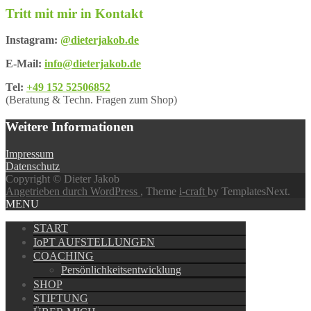
Tritt mit mir in Kontakt
Instagram:
@dieterjakob.de
E-Mail:
info@dieterjakob.de
Tel:
+49 152 52506852
(Beratung & Techn. Fragen zum Shop)
Weitere Informationen
Impressum
Datenschutz
Copyright © Dieter Jakob
Angetrieben durch WordPress
, Theme
i-craft
by TemplatesNext.
MENU
START
IoPT AUFSTELLUNGEN
COACHING
Persönlichkeitsentwicklung
SHOP
STIFTUNG