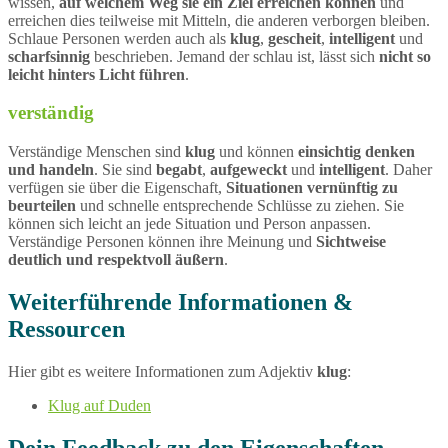
wissen,
auf welchem Weg sie ein Ziel erreichen können
und
erreichen dies teilweise mit Mitteln, die anderen verborgen bleiben.
Schlaue Personen werden auch als
klug
,
gescheit
,
intelligent
und
scharfsinnig
beschrieben. Jemand der schlau ist, lässt sich
nicht so
leicht hinters Licht führen
.
verständig
Verständige Menschen sind
klug
und können
einsichtig denken
und handeln
. Sie sind
begabt
,
aufgeweckt
und
intelligent
. Daher
verfügen sie über die Eigenschaft,
Situationen vernünftig zu
beurteilen
und schnelle entsprechende Schlüsse zu ziehen. Sie
können sich leicht an jede Situation und Person anpassen.
Verständige Personen können ihre Meinung und
Sichtweise
deutlich und respektvoll äußern
.
Weiterführende Informationen &
Ressourcen
Hier gibt es weitere Informationen zum Adjektiv
klug
:
Klug auf Duden
Dein Feedback zu den Eigenschaften