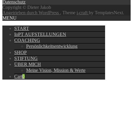
Datenschutz
Copyright © Dieter Jakob
Angetrieben durch WordPress
, Theme
i-craft
by TemplatesNext.
MENU
START
IoPT AUFSTELLUNGEN
COACHING
Persönlichkeitsentwicklung
SHOP
STIFTUNG
ÜBER MICH
Meine Vision, Mission & Werte
Cart
0