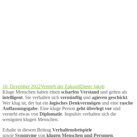
10. Dezember 2022
Vertrieb der Zukunft
Dieter Jakob
Kluge Menschen haben einen
scharfen Verstand
und gelten als
intelligent
. Sie verhalten sich
vernünftig
und
agieren geschickt
.
Wer klug ist, der hat ein
logisches Denkvermögen
und eine
rasche
Auffassungsgabe
. Eine kluge Person
geht überlegt vor
und
versteht etwas von
Diplomatie
. Impulsiv verhalten sich die
wenigsten klugen Menschen.
Erhalte in diesem Beitrag
Verhaltensbeispiele
sowie
Synonyme
von
klugen Menschen und Personen
.