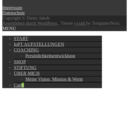
Impressum
Datenschutz
Copyright © Dieter Jakob
Angetrieben durch WordPress
, Theme
i-craft
by TemplatesNext.
MENU
START
IoPT AUFSTELLUNGEN
COACHING
Persönlichkeitsentwicklung
SHOP
STIFTUNG
ÜBER MICH
Meine Vision, Mission & Werte
Cart
0