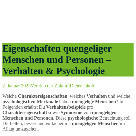
Eigenschaften quengeliger
Menschen und Personen –
Verhalten & Psychologie
2. Januar 2023
Vertrieb der Zukunft
Dieter Jakob
Welche
Charaktereigenschaften
, welches
Verhalten
und welche
psychologischen Merkmale
haben
quengelige Menschen
? Im
Folgenden erhältst Du
Verhaltensbeispiele
pro
Charaktereigenschaft
sowie
Synonyme
von
quengeligen
Menschen und Personen
. Diese
psychologische
Betrachtung soll
Dir helfen, besser und einfacher mit
quengeligen Menschen
im
Alltag umzugehen.