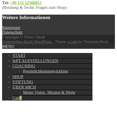
Tel:
+49 152 52506852
(Beratung & Techn. Fragen zum Shop)
Weitere Informationen
Impressum
Datenschutz
Copyright © Dieter Jakob
Angetrieben durch WordPress
, Theme
i-craft
by TemplatesNext.
MENU
START
IoPT AUFSTELLUNGEN
COACHING
Persönlichkeitsentwicklung
SHOP
STIFTUNG
ÜBER MICH
Meine Vision, Mission & Werte
Cart
0