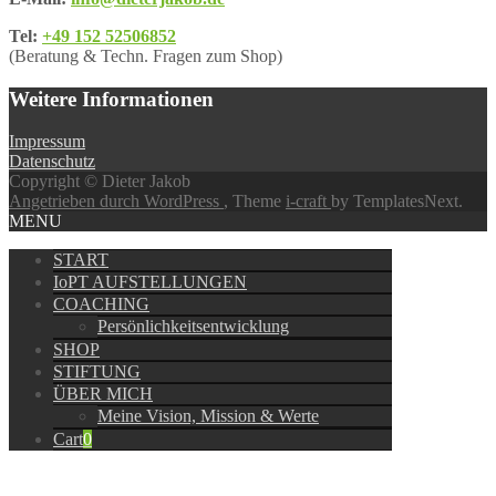
Tel:
+49 152 52506852
(Beratung & Techn. Fragen zum Shop)
Weitere Informationen
Impressum
Datenschutz
Copyright © Dieter Jakob
Angetrieben durch WordPress
, Theme
i-craft
by TemplatesNext.
MENU
START
IoPT AUFSTELLUNGEN
COACHING
Persönlichkeitsentwicklung
SHOP
STIFTUNG
ÜBER MICH
Meine Vision, Mission & Werte
Cart
0