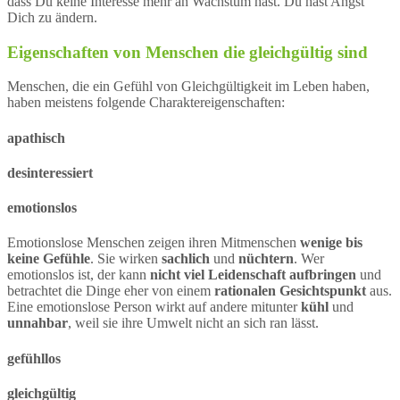
dass Du keine Interesse mehr an Wachstum hast. Du hast Angst
Dich zu ändern.
Eigenschaften von Menschen die gleichgültig sind
Menschen, die ein Gefühl von Gleichgültigkeit im Leben haben,
haben meistens folgende Charaktereigenschaften:
apathisch
desinteressiert
emotionslos
Emotionslose Menschen zeigen ihren Mitmenschen
wenige bis
keine Gefühle
. Sie wirken
sachlich
und
nüchtern
. Wer
emotionslos ist, der kann
nicht viel Leidenschaft aufbringen
und
betrachtet die Dinge eher von einem
rationalen Gesichtspunkt
aus.
Eine emotionslose Person wirkt auf andere mitunter
kühl
und
unnahbar
, weil sie ihre Umwelt nicht an sich ran lässt.
gefühllos
gleichgültig