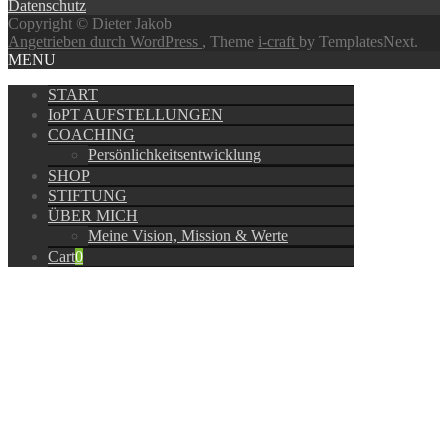
Datenschutz
Copyright © Dieter Jakob
Angetrieben durch WordPress
, Theme
i-craft
by TemplatesNext.
MENU
START
IoPT AUFSTELLUNGEN
COACHING
Persönlichkeitsentwicklung
SHOP
STIFTUNG
ÜBER MICH
Meine Vision, Mission & Werte
Cart
0