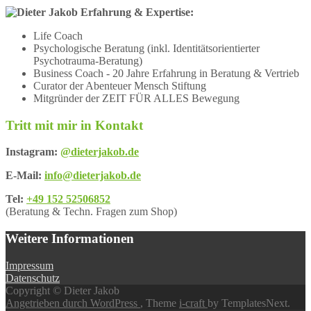
Erfahrung & Expertise:
Life Coach
Psychologische Beratung (inkl. Identitätsorientierter
Psychotrauma-Beratung)
Business Coach - 20 Jahre Erfahrung in Beratung & Vertrieb
Curator der Abenteuer Mensch Stiftung
Mitgründer der ZEIT FÜR ALLES Bewegung
Tritt mit mir in Kontakt
Instagram:
@dieterjakob.de
E-Mail:
info@dieterjakob.de
Tel:
+49 152 52506852
(Beratung & Techn. Fragen zum Shop)
Weitere Informationen
Impressum
Datenschutz
Copyright © Dieter Jakob
Angetrieben durch WordPress
, Theme
i-craft
by TemplatesNext.