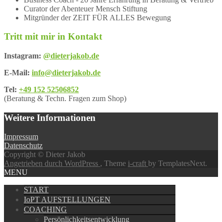
Curator der Abenteuer Mensch Stiftung
Mitgründer der ZEIT FÜR ALLES Bewegung
Tritt mit mir in Kontakt
Instagram:
@dieterjakob.de
E-Mail:
info@dieterjakob.de
Tel:
+49 152 52506852
(Beratung & Techn. Fragen zum Shop)
Weitere Informationen
Impressum
Datenschutz
Copyright © Dieter Jakob
Angetrieben durch WordPress
, Theme
i-craft
by TemplatesNext.
MENU
START
IoPT AUFSTELLUNGEN
COACHING
Persönlichkeitsentwicklung