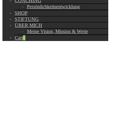
COACHING
Persönlichkeitsentwicklung
SHOP
STIFTUNG
ÜBER MICH
Meine Vision, Mission & Werte
Cart
0