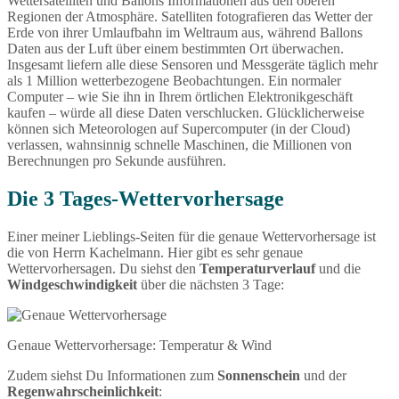
Wettersatelliten und Ballons Informationen aus den oberen
Regionen der Atmosphäre. Satelliten fotografieren das Wetter der
Erde von ihrer Umlaufbahn im Weltraum aus, während Ballons
Daten aus der Luft über einem bestimmten Ort überwachen.
Insgesamt liefern alle diese Sensoren und Messgeräte täglich mehr
als 1 Million wetterbezogene Beobachtungen. Ein normaler
Computer – wie Sie ihn in Ihrem örtlichen Elektronikgeschäft
kaufen – würde all diese Daten verschlucken. Glücklicherweise
können sich Meteorologen auf Supercomputer (in der Cloud)
verlassen, wahnsinnig schnelle Maschinen, die Millionen von
Berechnungen pro Sekunde ausführen.
Die 3 Tages-Wettervorhersage
Einer meiner Lieblings-Seiten für die genaue Wettervorhersage ist
die von Herrn Kachelmann. Hier gibt es sehr genaue
Wettervorhersagen. Du siehst den
Temperaturverlauf
und die
Windgeschwindigkeit
über die nächsten 3 Tage:
Genaue Wettervorhersage: Temperatur & Wind
Zudem siehst Du Informationen zum
Sonnenschein
und der
Regenwahrscheinlichkeit
: