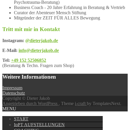
Psychotrauma-Beratung)
Business Coach - 20 Jahre Erfahrung in Beratung & Vertrieb
Curator der Abenteuer Mensch Stiftung
Mitgründer der ZEIT FÜR ALLES Bewegung
Tritt mit mir in Kontakt
Instagram:
@dieterjakob.de
E-Mail:
info@dieterjakob.de
Tel:
+49 152 52506852
(Beratung & Techn. Fragen zum Shop)
Weitere Informationen
Impressum
Datenschutz
Copyright © Dieter Jakob
Angetrieben durch WordPress
, Theme
i-craft
by TemplatesNext.
MENU
START
IoPT AUFSTELLUNGEN