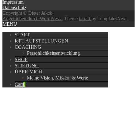
Impressum
Datenschutz
Copyright © Dieter Jakob
Angetrieben durch WordPress
, Theme
i-craft
by TemplatesNext.
MENU
START
IoPT AUFSTELLUNGEN
COACHING
Persönlichkeitsentwicklung
SHOP
STIFTUNG
ÜBER MICH
Meine Vision, Mission & Werte
Cart
0