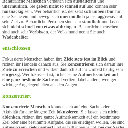
Beharrliche Menschen
verhalten sich
ausdauernd
und
unermüdlich
. Sie
geben nicht so schnell auf
und können sehr
hartnäckig
sein. Wer beharrlich ist, der setzt sich
unbeirrbar
für
eine Sache ein und bewegt sich
unermüdlich
ja fast
aggressiv
auf
sein Ziel zu. Beharrliche Personen sind sehr
standhaft
und lassen
sich
nicht schnell von etwas abbringen
. Beharrliche menschen
sind auch sehr
Verbissen
, der Volksmund nennt Sie auch
Wadenbeißer
.
entschlossen
Fokussierte Menschen haben ihre
Ziele stets fest im Blick
und
richten ihr Handeln danach aus. Sie
konzentrieren
sich darauf ihre
Ziele zu erreichen
und wirken dadurch auf ihr Umfeld häufig sehr
ehrgeizig
. Wer fokussiert ist, richtet seine
Aufmerksamkeit auf
eine ganz bestimmte Sache
und verliert dabei andere, weniger
wichtige Angelegenheiten aus den Augen.
konzentriert
Konzentrierte Menschen
können sich auf eine Sache oder
Aktivität für eine längere Zeit
fokussieren
. Sie lassen sich
nicht
ablenken
, richten ihre ganze Aufmerksamkeit auf ein bestimmtes
Ziel oder eine bestimmte Aufgabe, die sie erledigen wollen. Sie sind
aufmerksam
,
zielorientiert
und es fällt ihnen leicht,
bei der Sache