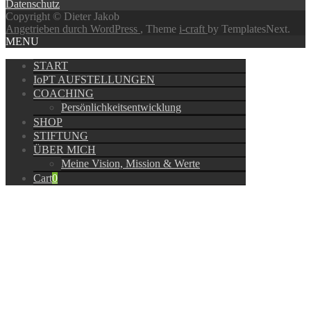
Datenschutz
Copyright © Dieter Jakob
Angetrieben durch WordPress
, Theme
i-craft
by TemplatesNext.
MENU
START
IoPT AUFSTELLUNGEN
COACHING
Persönlichkeitsentwicklung
SHOP
STIFTUNG
ÜBER MICH
Meine Vision, Mission & Werte
Cart
0