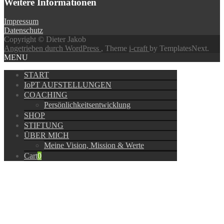
Weitere Informationen
Impressum
Datenschutz
Copyright © Dieter Jakob
Angetrieben durch WordPress
, Theme
i-craft
by TemplatesNext.
MENU
START
IoPT AUFSTELLUNGEN
COACHING
Persönlichkeitsentwicklung
SHOP
STIFTUNG
ÜBER MICH
Meine Vision, Mission & Werte
Cart
0