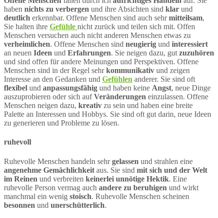
Offene Menschen
fallen durch ich
aufrichtiges Handeln
auf. Sie
haben
nichts zu verbergen
und ihre Absichten sind
klar
und
deutlich
erkennbar. Offene Menschen sind auch sehr
mitteilsam
,
Sie halten ihre
Gefühle
nicht zurück und teilen sich mit. Offen
Menschen versuchen auch nicht anderen Menschen etwas zu
verheimlichen
. Offene Menschen sind
neugierig
und
interessiert
an neuen
Ideen
und
Erfahrungen
. Sie neigen dazu, gut
zuzuhören
und sind offen für andere Meinungen und Perspektiven. Offene
Menschen sind in der Regel sehr
kommunikativ
und zeigen
Interesse an den Gedanken und
Gefühlen
anderer. Sie sind oft
flexibel
und
anpassungsfähig
und haben keine
Angst
, neue Dinge
auszuprobieren oder sich auf
Veränderungen
einzulassen. Offene
Menschen neigen dazu,
kreativ
zu sein und haben eine breite
Palette an Interessen und Hobbys. Sie sind oft gut darin, neue Ideen
zu generieren und Probleme zu lösen.
ruhevoll
Ruhevolle Menschen handeln sehr
gelassen
und strahlen eine
angenehme Gemächlichkeit
aus. Sie sind
mit sich und der Welt
im Reinen
und verbreiten
keinerlei unnötige Hektik
. Eine
ruhevolle Person vermag auch
andere zu beruhigen
und wirkt
manchmal ein wenig
stoisch
. Ruhevolle Menschen scheinen
besonnen
und
unerschütterlich
.