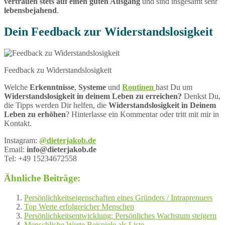
vertrauen stets auf einen guten Ausgang
und sind insgesamt sehr
lebensbejahend
.
Dein Feedback zur Widerstandslosigkeit
Feedback zu Widerstandslosigkeit
Welche
Erkenntnisse
,
Systeme
und
Routinen
hast Du um
Widerstandslosigkeit in deinem Leben zu erreichen?
Denkst Du,
die Tipps werden Dir helfen, die
Widerstandslosigkeit
in Deinem
Leben zu erhöhen
? Hinterlasse ein Kommentar oder tritt mit mir in
Kontakt.
Instagram:
@dieterjakob.de
Email:
info@dieterjakob.de
Tel: +49 15234672558
Ähnliche Beiträge:
Persönlichkeitseigenschaften eines Gründers / Intraprenuers
Top Werte erfolgreicher Menschen
Persönlichkeitsentwicklung: Persönliches Wachstum steigern
Menschliche Werte Beispiele als Liste