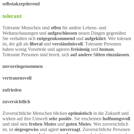
selbstakzeptierend
tolerant
Tolerante Menschen sind
offen
für andere Lebens- und
Weltanschauungen und
aufgeschlossen
neuen Dingen gegenüber.
Sie verhalten sich
entgegenkommend
und
aufgeklärt
. Wer tolerant
ist, der gilt als
liberal
und
verständnisvoll
. Tolerante Personen
haben wenig Vorurteile und agieren
freisinnig
und
human
.
Tolerante Personen sind bereit, sich
auf andere Sitten einzulassen
.
unvoreingenommen
vertrauensvoll
zufrieden
zuversichtlich
Zuversichtliche Menschen blicken
optimistisch
in die Zukunft und
wirken auf ihre Umwelt
sehr positiv
. Sie erscheinen
hoffnungsvoll
und sind stets
frohen Mutes
und
guten Mutes
. Wer zuversichtlich
ist, ist
siegesgewiss
und agiert
unverzagt
. Zuversichtliche Personen